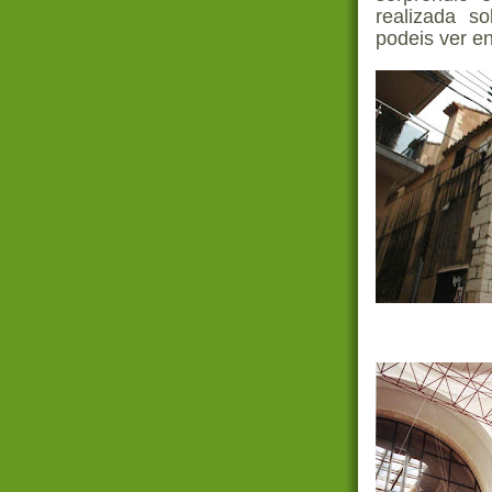
realizada s
podeis ver en