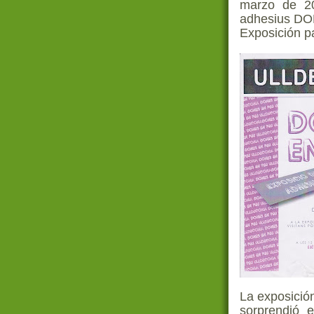
marzo de 20
adhesius D
Exposición pa
La exposició
sorprendió 