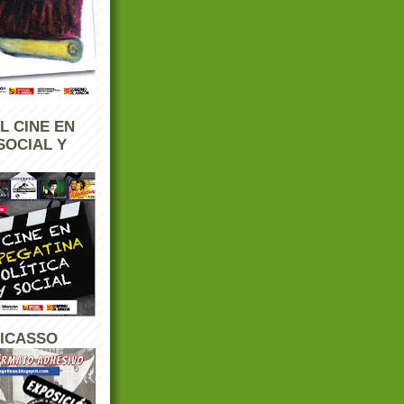
L CINE EN
SOCIAL Y
PICASSO