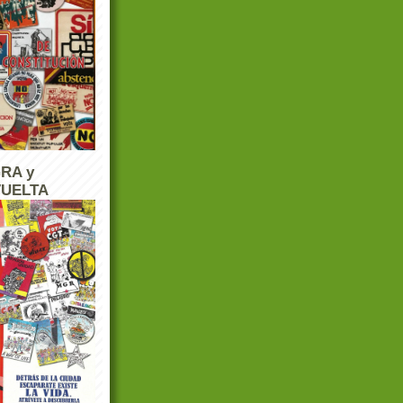
RA y
UELTA