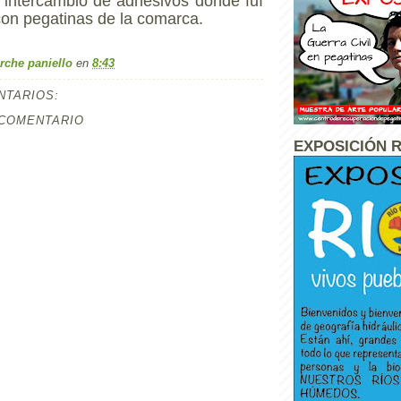
n intercambio de adhesivos donde fuí
on pegatinas de la comarca.
rche paniello
en
8:43
NTARIOS:
 COMENTARIO
EXPOSICIÓN R