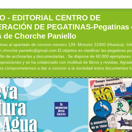
O - EDITORIAL CENTRO DE
RACIÓN DE PEGATINAS-Pegatinas 
s de Chorche Paniello
tinas al apartado de correos número 139- Monzón 22400 (Huesca). Inf
chorche.paniello@gmail.com El objetivo es clasificar las pegatinas polí
 fin de archivarlas y documentarlas . Se dispone de 60.000 ejemplares 
xposiciones y se ha colaborado con multitud de libros y revistas. Agr
os comprometemos a dar a conocer a la sociedad estos documentos hi